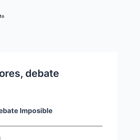
to
ores, debate
Debate Imposible
3